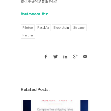
提供更好的送货服务吗?
Read more on Jinse
Piloteo
PassLfix
Blockchain
Streamr
Partner
Related Posts :