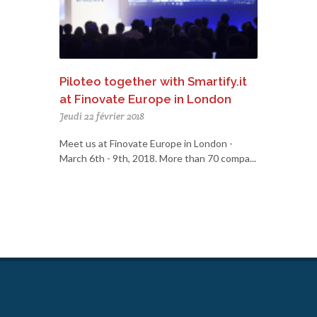
Piloteo together with Smartify.it
at Finovate Europe in London
Jeudi 22 février 2018
Meet us at Finovate Europe in London -
March 6th - 9th, 2018. More than 70 compa...